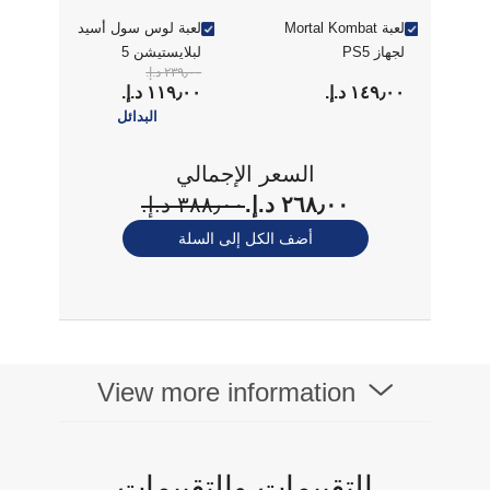
لعبة Mortal Kombat
لعبة لوس سول أسيد
لجهاز PS5
لبلايستيشن 5
٢٣٩٫٠٠ د.إ.‏
١٤٩٫٠٠ د.إ.‏
١١٩٫٠٠ د.إ.‏
البدائل
السعر الإجمالي
٢٦٨٫٠٠ د.إ.‏
٣٨٨٫٠٠ د.إ.‏
أضف الكل إلى السلة
View more information
التقييمات والتقييمات