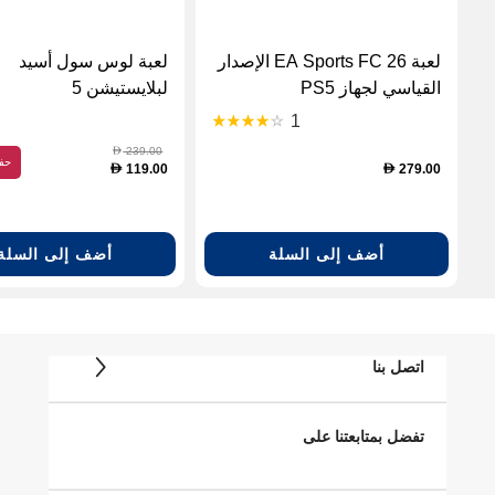
لعبة EA Sports FC 26 الإصدار
لعبة لوس سول أسيد
القياسي لجهاز PS5
لبلايستيشن 5
1
239.00
D
حف
119.00
279.00
D
D
أضف إلى السلة
أضف إلى السلة
اتصل بنا
تفضل بمتابعتنا على