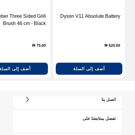
ber Three Sided Grill
Dyson V11 Absolute Battery
Brush 46 cm - Black
(ACC_OTH 6278)
75.00
620.00
D
D
أضف إلى السلة
أضف إلى السلة
اتصل بنا
تفضل بمتابعتنا على