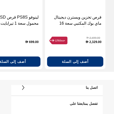
قرص تخزين ويسترن ديجيتال
لينوفو PS8S قر
ماي بوك المكتبي سعة 16
محمول سعة 1 تيرابايت
تيرابايت – أسود
2,499.00
D
حفظ
170
D
699.00
2,329.00
D
D
أضف إلى السلة
أضف إلى السلة
اتصل بنا
تفضل بمتابعتنا على