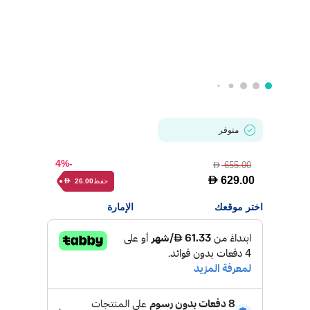
متوفر
-4%
655.00
D
D
629.00
حفظ
26.00
D
اختر موقعك
الإمارة