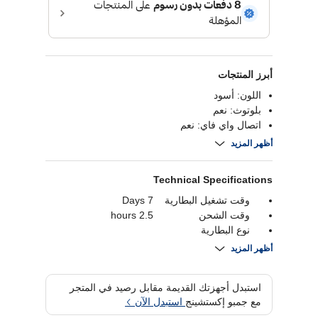
أبرز المنتجات
اللون: أسود
بلوتوث: نعم
اتصال واي فاي: نعم
شاشة لمس: نعم
أظهر المزيد
Technical Specifications
وقت تشغيل البطارية
7 Days
وقت الشحن
2.5 hours
نوع البطارية
بلوتوث
Bluetooth 5.1
أظهر المزيد
دقة
قدرة البطارية
280 mAh
استبدل أجهزتك القديمة مقابل رصيد في المتجر
واي فاي
مع جمبو إكستشينج
استبدل الآن
نوع العرض
AMOLED