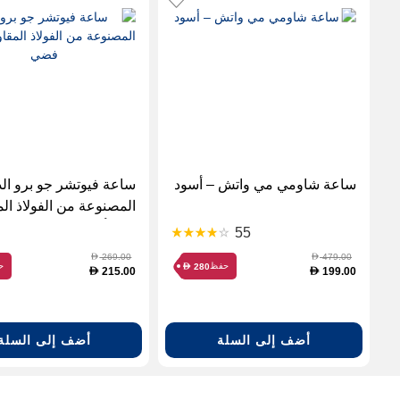
ساعة شاومي مي واتش – أسود
ساعة فيوتشر جو برو الذ
المصنوعة من الفولاذ ال
للصدأ، فضي
55
269.00
479.00
D
D
حفظ
ح
280
D
215.00
199.00
D
D
أضف إلى السلة
أضف إلى السلة