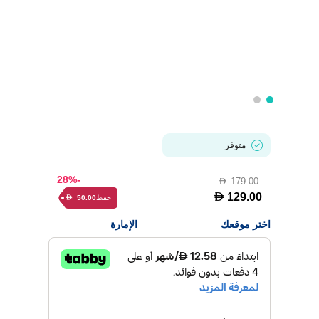
متوفر
-28%
179.00
D
D
129.00
حفظ
50.00
D
اختر موقعك
الإمارة