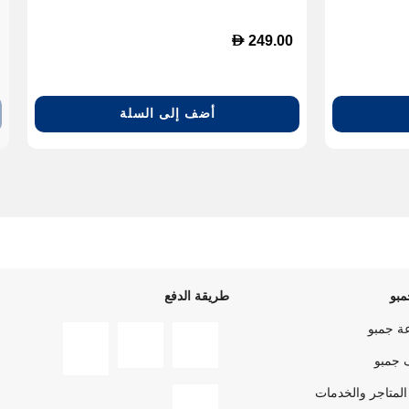
SleepMoni
D
249.00
Resis
Android i
أضف إلى السلة
بو
طريقة الدفع
ة جمبو
 جمبو
المتاجر والخدمات