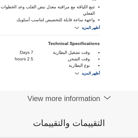
تتبع اللياقة مع مراقبة معدل نبض القلب وعد الخطوات
الفعلي
واجهة ساعة قابلة للتخصيص لتناسب أسلوبك
مزامنة سلسة مع الهاتف لاستقبال الإشعارات وتنبيهات 
أظهر المزيد
تصميم مقاوم للماء للاستخدام اليومي والخارجي
Technical Specifications
وقت تشغيل البطارية
7 Days
وقت الشحن
2.5 hours
نوع البطارية
بلوتوث
Bluetooth 5.1
أظهر المزيد
دقة
قدرة البطارية
250 mAh
واي فاي
View more information
نوع العرض
AMOLED
عرض الحجم
1.32 Inch
التقييمات والتقييمات