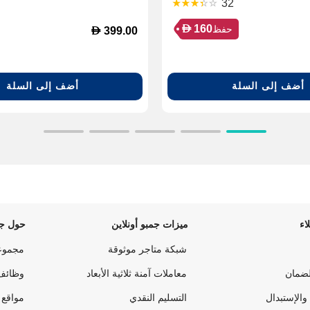
32
tor, Fitness tracking, Water
D
160
حفظ
D
399.00
tant, Phone Smartwatch For
OS Phones, Black MAX-W06-
CPROB
أضف إلى السلة
أضف إلى السلة
اء
ميزات جمبو أونلاين
حول جم
شبكة متاجر موثوقة
مجموع
لضمان
معاملات آمنة ثلاثية الأبعاد
وظائف
والإستبدال
التسليم النقدي
مواقع 