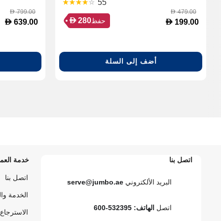
55
799.00
479.00
D
D
D
280
حفظ
D
D
639.00
199.00
أضف إلى السلة
اتصل بنا
خدمة العمل
اتصل بنا
البريد الألكتروني
serve@jumbo.ae
الخدمة وا
اتصل
الهاتف: 532395-600
الاسترجاع 