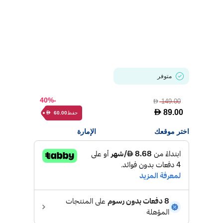
متوفر
-40%
149.00
D
D
89.00
حفظ
60.00
D
اختر موقعك
الإمارة