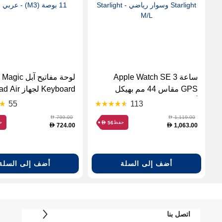
ساعة Apple Watch SE 3
لوحة مفاتيح آبل Magic
GPS مقاس 44 مم بهيكل
Keyboard لجهاز ir
ألمنيوم Starlight وسوار رياضي
مقاس 11 
55
113
Starlight - M/L
أسود
799.00
1,119.00
D
D
حفظ
ح
56
D
724.00
1,063.00
D
D
أضف إلى السلة
أضف إلى السلة
اتصل بنا