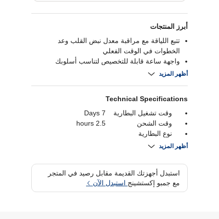
أبرز المنتجات
تتبع اللياقة مع مراقبة معدل نبض القلب وعد
الخطوات في الوقت الفعلي
واجهة ساعة قابلة للتخصيص لتناسب أسلوبك
مزامنة سلسة مع الهاتف لاستقبال الإشعارات
أظهر المزيد
وتنبيهات المكالمات
تصميم مقاوم للماء للاستخدام اليومي والخارجي
Technical Specifications
وقت تشغيل البطارية
7 Days
وقت الشحن
2.5 hours
نوع البطارية
بلوتوث
Bluetooth 5.1
أظهر المزيد
دقة
قدرة البطارية
250 mAh
استبدل أجهزتك القديمة مقابل رصيد في المتجر
واي فاي
مع جمبو إكستشينج
استبدل الآن
نوع العرض
AMOLED
عرض الحجم
1.32 Inch