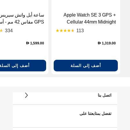
Apple Watch SE 3 GPS +
Cellular 44mm Midnight
GPS مقاس 42 مم -
Aluminium Case with
نفاث
334
113
Midnight Sport Band - M/L
(MEPJ4AF/A)
1,599.00
1,319.00
D
D
أضف إلى السلة
أضف إلى السلة
اتصل بنا
تفضل بمتابعتنا على