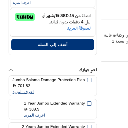
اعرف المزيد
ذاكرة وصول عشوائي بسعة 16 جيجابايت وقرص تخزين بسعة 1
أضف إلى السلة
تسريع أسرع للذكاء الاصطناعي بأداء وحدة معالجة عصبية يصل إلى 45
احمِ جهازك
Jumbo Salama Damage Protection Plan
701.82
D
اعرف المزيد
1 Year Jumbo Extended Warranty
389.9
D
اعرف المزيد
2 Years Jumbo Extended Warranty