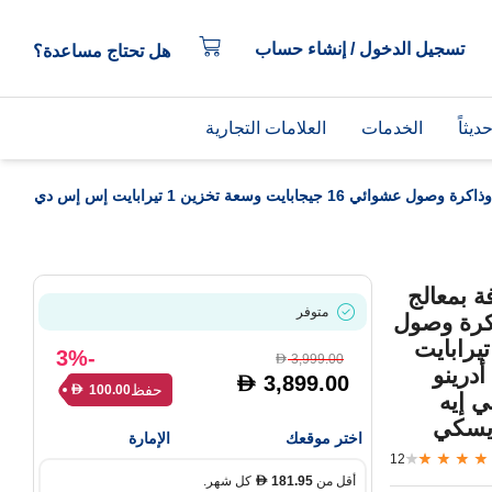
تسجيل الدخول / إنشاء حساب
هل تحتاج مساعدة؟
يثاً
الخدمات
العلامات التجارية
لابتوب أسوس زين بوك 14 فائق النحافة بمعالج سنابدراجون إكس إكس 1 26 100 وذاكرة وصول عشوائي 16 جيجابايت وسعة تخزين 1 تيرابايت إس إس دي
ائق النحافة بمعالج
متوفر
إكس إكس 1 26 100 وذاكرة وصول
ائي 16 جيجابايت وسعة تخزين 1 تيرابايت
-3%
3,999.00
D
درينو
3,899.00
D
حفظ
100.00
D
جي إيه
اختر موقعك
الإمارة
12
أقل من
181.95
كل شهر.
D