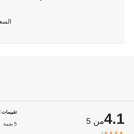
100 وذاكرة وصول عشوائي
16 جيجابايت وسعة تخزين 1
تيرابايت إس إس دي وبطاقة
رسومات كوالكوم أدرينو
السع
وشاشة 14 بوصة بدقة دبليو يو
إكس جي إيه ونظام ويندوز 11
هوم باللون البيج زابريسكي
تقييمات ا
4.1
من 5
5 نجمة