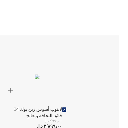
لابتوب أسوس زين بوك 14
فائق النحافة بمعالج
٣٬٩٩٩٫٠٠ د.إ.‏
سنابدراجون إكس إكس 1 26
٣٬٨٩٩٫٠٠ د.إ.‏