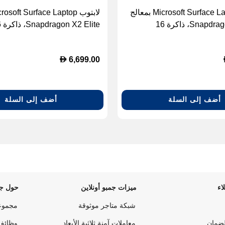
لابتوب Microsoft Surface Laptop بمعالج
Snapdragon X2 Elite، ذاكرة 16
lite
جيجابايت، سعة 512 جيجابايت SSD،
شاشة لمس 13.8 بوصة، Windows 11
شاشة لمس 13.8
D
6,699.00
Home - أسود
أضف إلى السلة
أضف إلى السلة
اء
ميزات جمبو أونلاين
حول جم
شبكة متاجر موثوقة
مجموع
لضمان
معاملات آمنة ثلاثية الأبعاد
وظائف