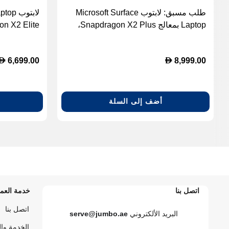
طلب مسبق: لابتوب Microsoft Surface
Laptop بمعالج Snapdragon X2 Plus،
ذاكرة 32 جيجابايت، سعة 512 جيجابايت
SSD، شاشة لمس 13.8 بوصة، Windows
D
D
6,699.00
8,999.00
11 Home - أسود
Home - أخضر زمردي
أضف إلى السلة
اتصل بنا
خدمة العمل
اتصل بنا
البريد الألكتروني
serve@jumbo.ae
الخدمة وا