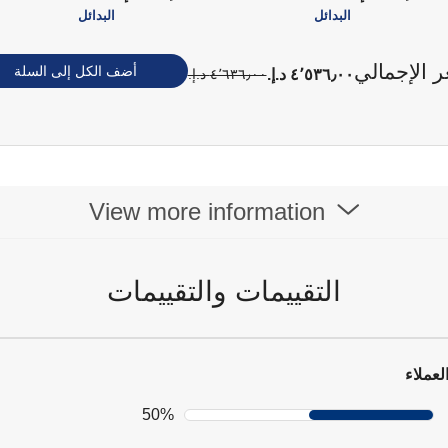
البدائل
البدائل
ر الإجمالي
أضف الكل إلى السلة
٤٬٥٣٦٫٠٠ د.إ.‏
٤٬٦٣٦٫٠٠ د.إ.‏
View more information
التقييمات والتقييمات
لعملاء
50%