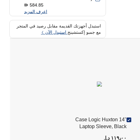
584.85
D
اعرف المزيد
استبدل أجهزتك القديمة مقابل رصيد في المتجر
Q
مع جمبو إكستشينج
استبدل الآن
W
Case Logic Huxton 14"
Laptop Sleeve, Black
١١٩٫٠٠ د.إ.‏