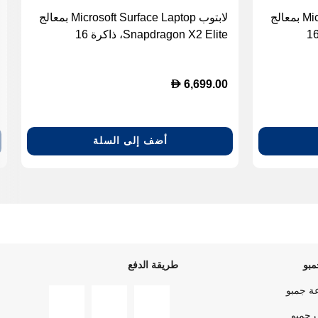
لابتوب Microsoft Surface Laptop بمعالج
لابتوب Microsoft Surface Laptop بمعالج
Snapdragon X2 E، ذاكرة 16
Snapdragon X2 Elite، ذاكرة 16
جيجابايت، سعة 512 جيجابايت SSD،
جيجابايت، سعة 512 جيجابايت SSD،
 بوصة، Windows 11
شاشة لمس 13.8 بوصة، Windows 11
D
6,699.00
Home - رملي (Dune)
أضف إلى السلة
بو
طريقة الدفع
ة جمبو
 جمبو