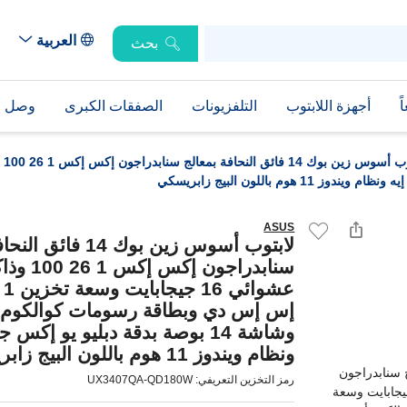
العربية
بحث
ً
أجهزة اللابتوب
التلفزيونات
الصفقات الكبرى
وصل حد
ASUS
لابتوب أسوس زين بوك 14 ف
سنابدراجون 
عشو
إس إس دي وبطاقة رسومات كوالكوم أ
وشاشة 14 بوصة بدقة دبليو يو إكس 
ونظام ويندوز 11 هوم باللون البيج زابريسكي
رمز التخزين التعريفي: UX3407QA-QD180W