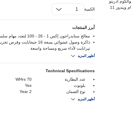
الكمية
أبرز المنتجات
معالج سنابدراجون إكس 1 - 26 - 100 لتعدد مهام سلس وكفاءة عالية
تيرابايت لأداء سريع ومساحة واسعة
شاشة مقاس 14 بوصة بدقة دبليو يو إكس جي إيه لصور حادة وزاهية
أظهر المزيد
تريليون عملية في الثانية
Technical Specifications
عدد البطارية
70 WHrs
بلوتوث
Yes
نوع الضمان
2 Year
نوع لوحة المفاتيح
English / Arabic
أظهر المزيد
منافذ HDMI
Yes
سرعة ساعة المعالج
2.9 GHz
نواة المعالج
8
ذاكرة التخزين المؤقت للمعالج
30 MB
دقة
1920 x 1200