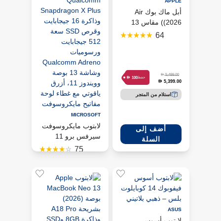
APPLE
أبل ماك بوك Air
(2026) مقاس 13
بوصة بشريحة M5 -
64
فضي
D
5,499.00
D
100
حفظ
5,399.00
D
استلام من المتجر
MICROSOFT
لابتوب مايكروسوفت
أضف إلى
سيرفس برو 11
السلة
Copilot+ PC بمعالج
75
Qualcomm
Snapdragon X Plus
6,499.00
D
وذاكرة 16 جيجابايت
وقرص SSD سعة
استلام من المتجر
512 جيجابايت
احصل عليه اليوم (دبي)
ورسوميات
ASUS
أضف إلى
Qualcomm Adreno
لابتوب أسوس