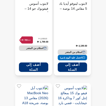
لابتوب لينوفو آيديا باد
لابتوب أسوس
5 مقاس 14 بوصة –
فيفوبوك جو 14 –
رمادي
أسود
D
2,499.00
D
700
حفظ
1,799.00
D
4,199.00
D
استلام من المتجر
استلام من المتجر
احصل عليه اليوم (دبي)
أضف إلى
أضف إلى
السلة
السلة