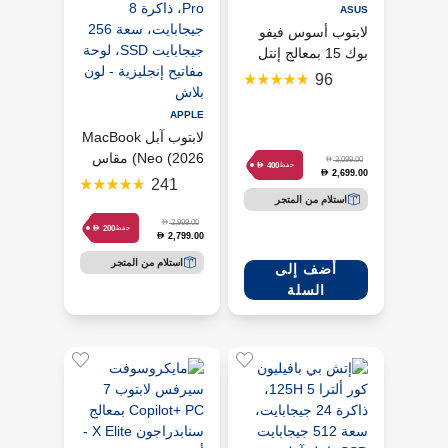
ASUS
لابتوب أسوس فيفو
بوك 15 بمعالج إنتل
كور 7 وذاكرة 16
96
جيجابايت - فضي بارد
APPLE
لابتوب آبل MacBook
Neo (2026) مقاس
D
3,099.00
D
400
حفظ
2,699.00
D
13 بوصة، شريحة
241
A18 Pro، ذاكرة 8
استلام من المتجر
جيجابايت، سعة 256
D
2,999.00
D
200
حفظ
2,799.00
D
جيجابايت SSD، لوحة
مفاتيح إنجليزية - لون
استلام من المتجر
أضف إلى
بلاش
السلة
أضف إلى
السلة