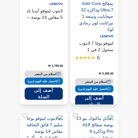
LENOVO
لابتوب لينوفو آيديا باد
5 مقاس 14 بوصة –
رمادي
LENOVO
لينوفو يوغا 7 لابتوب
متحول 2 في 1
مقاس 14 بوصة
6
بمعالج Intel Core
3,799.00
D
Ultra 7 وذاكرة 32
5,499.00
D
استلام من المتجر
جيجابايت وسعة 1
تيرابايت لون رمادي
احصل عليه اليوم (دبي)
استلام من المتجر
لونا
احصل عليه اليوم (دبي)
أضف إلى
السلة
أضف إلى
السلة