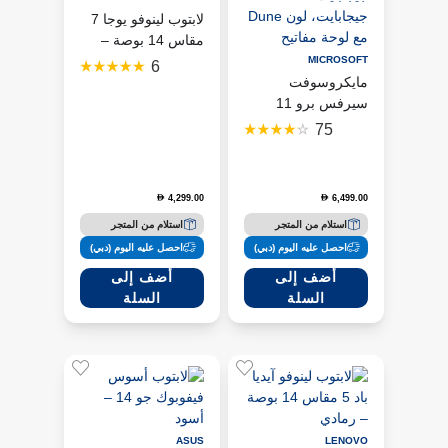
لابتوب لينوفو يوجا 7
مقاس 14 بوصة –
رمادي
MICROSOFT
6
مايكروسوفت
سيرفس برو 11
Copilot+، رام 16
75
جيجابايت، SSD ‏512
جيجابايت، لون Dune
مع لوحة مفاتيح
4,299.00
6,499.00
D
D
استلام من المتجر
استلام من المتجر
احصل عليه اليوم (دبي)
احصل عليه اليوم (دبي)
أضف إلى
أضف إلى
السلة
السلة
ASUS
LENOVO