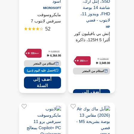
MICROSOFT
مايكروسوفت
سيرفس لابتوب 7
Copilot+ PC بمعالج
HP
52
إتش بي بافيليون كور
سنابدراجون X Elite -
ألترا 5 125H، ذاكرة
أسود
24 جيجابايت، سعة
512 جيجابايت SSD،
D
6,699.00
D
335
حفظ
6,364.00
D
إنتل آرك، شاشة 14
D
3,299.00
D
250
حفظ
3,049.00
D
استلام من المتجر
بوصة FHD، ويندوز
11، لابتوب - فضي
احصل عليه اليوم (دبي)
استلام من المتجر
أضف إلى
السلة
أضف إلى
السلة