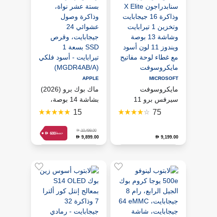
APPLE
MICROSOFT
مايكروسوفت
ماك بوك برو (2026)
سيرفس برو 11
بشاشة 14 بوصة،
Copilot Plus PC
شريحة M5 Pro مع
15
75
موديل ZIB 00025
معالج مركزي ومعالج
بمعالج كوالكوم
رسوميات بستة عشر
D
10,499.00
D
600
حفظ
9,899.00
9,199.00
D
D
سنابدراجون X Elite
نواة، وذاكرة وصول
وذاكرة 16 جيجابايت
عشوائي 24
استلام من المتجر
استلام من المتجر
وتخزين 1 تيرابايت
جيجابايت، وقرص
احصل عليه اليوم (دبي)
وشاشة 13 بوصة
SSD بسعة 1
أضف إلى
ويندوز 11 لون أسود
تيرابايت - أسود فلكي
أضف إلى
السلة
مع غطاء لوحة مفاتيح
(MGDR4AB/A)
السلة
مايكروسوفت