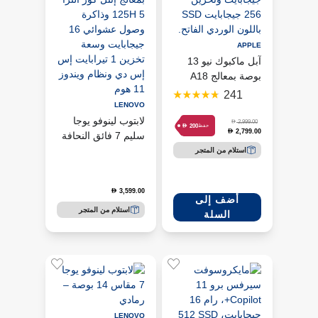
APPLE
آبل ماكبوك نيو 13
بوصة بمعالج A18
Pro وذاكرة 8
241
جيجابايت وتخزين
LENOVO
256 جيجابايت SSD
لابتوب لينوفو يوجا
D
2,999.00
D
200
حفظ
2,799.00
D
باللون الوردي الفاتح.
سليم 7 فائق النحافة
مقاس 14 بوصة
استلام من المتجر
بمعالج إنتل كور ألترا
5 125H وذاكرة
3,599.00
D
وصول عشوائي 16
أضف إلى
جيجابايت وسعة
استلام من المتجر
السلة
تخزين 1 تيرابايت إس
إس دي ونظام ويندوز
11 هوم
أضف إلى
السلة
LENOVO