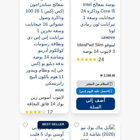
LENOVO
لينوفو IdeaPad Slim
3 لابتوب 14 بوصة
بمعالج Intel Core i5
24
وذاكرة 24 جيجابايت
وسعة 1 تيرابايت لون
3,199.00
D
رمادي لونا
استلام من المتجر
ASUS
احصل عليه اليوم (دبي)
لابتوب أسوس زين
أضف إلى
بوك 14 فائق النحافة
السلة
بمعالج سنابدراجون
12
إكس إكس 1 26 100
وذاكرة وصول
D
BEST SELLER
3,999.00
D
100
حفظ
3,899.00
D
عشوائي 16 جيجابايت
وسعة تخزين 1
استلام من المتجر