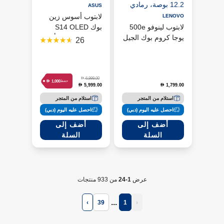
ASUS
لابتوب أسوس زين
LENOVO
لابتوب لينوفو 500e
بوك S14 OLED
يوجا كروم بوك الجيل
بمعالج إنتل كور ألترا
26
الرابع، رام 8
7 وذاكرة 32
جيجابايت، eMMC ‏64
جيجابايت - رمادي
جيجابايت، شاشة
12.2 بوصة، رمادي
D
6,999.00
D
1,000
حفظ
5,999.00
1,799.00
D
D
استلام من المتجر
استلام من المتجر
احصل عليه اليوم (دبي)
احصل عليه اليوم (دبي)
أضف إلى
أضف إلى
السلة
السلة
عرض
1-24
من 933 منتجات
...
›
39
1
‹