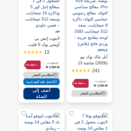
تيرابايت إس إس دي
احصل عليه اليوم (دبي)
وبطاقة رسومات
أضف إلى
كوالكوم أدرينو
السلة
وشاشة 14 بوصة
بدقة دبليو يو إكس
HP
جي إيه ونظام ويندوز
لابتوب إتش بي
11 هوم باللون البيج
أومني بوك 5 فليب
زابريسكي
المتحول 2 في 1
APPLE
13
آبل ماك بوك نيو
بمعالج إنتل كور 5
(2026) شاشة 13
وذاكرة 16 جيجابايت
D
3,999.00
D
400
حفظ
3,599.00
D
بوصة، شريحة A18
وسعة 512 جيجابايت
241
Pro، معالج سداسي
– فضي جليدي
استلام من المتجر
النواة، معالج رسومي
احصل عليه اليوم (دبي)
D
3,499.00
D
200
حفظ
3,299.00
D
خماسي النواة، ذاكرة
أضف إلى
8 جيجابايت، سعة
استلام من المتجر
السلة
512 جيجابايت SSD،
لوحة مفاتيح عربية -
وردي فاتح (بلاش)
أضف إلى
السلة