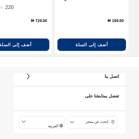
dphones - White (SH-
220
ACCENTUMBT-WHT)
729.00
169.00
D
D
أضف إلى السلة
أضف إلى السلة
اتصل بنا
تفضل بمتابعتنا على
ابحث عن متجر
العربية