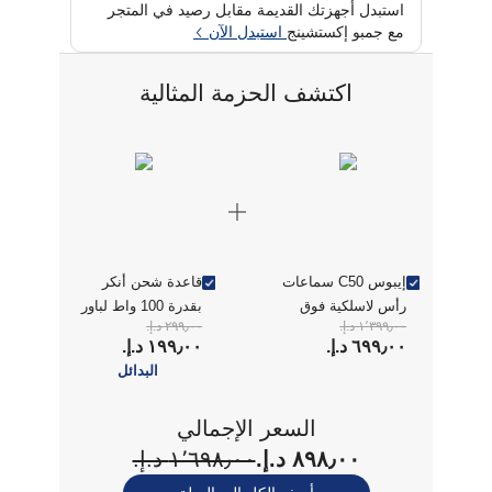
استبدل أجهزتك القديمة مقابل رصيد في المتجر
مع جمبو إكستشينج
استبدل الآن
اكتشف الحزمة المثالية
إيبوس C50 سماعات
قاعدة شحن أنكر
رأس لاسلكية فوق
بقدرة 100 واط لباور
١٬٣٩٩٫٠٠ د.إ.‏
٢٩٩٫٠٠ د.إ.‏
الأذن مع إلغاء
بانك أنكر برايم
٦٩٩٫٠٠ د.إ.‏
١٩٩٫٠٠ د.إ.‏
الضوضاء النشط، لون
سوداء
البدائل
أسود
السعر الإجمالي
٨٩٨٫٠٠ د.إ.‏
١٬٦٩٨٫٠٠ د.إ.‏