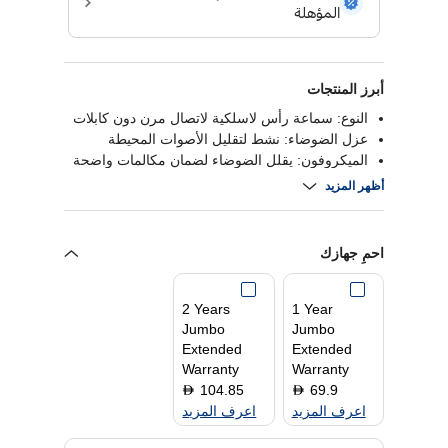
أبرز المنتجات
النوع: سماعة رأس لاسلكية لاتصال مرن دون كابلات
عزل الضوضاء: نشط لتقليل الأصوات المحيطة
الميكروفون: يقلل الضوضاء لضمان مكالمات واضحة
التصميم: مريح وخفيف للاستخدام طوال اليوم
أظهر المزيد
احمِ جهازك
2 Years
1 Year
Jumbo
Jumbo
Extended
Extended
Warranty
Warranty
104.85
69.9
D
D
اعرف المزيد
اعرف المزيد