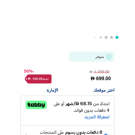
متوفر
-50%
1,399.00
D
D
699.00
حفظ
700.00
D
اختر موقعك
الإمارة