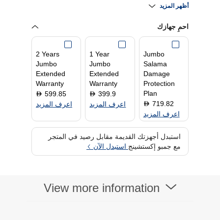
منافذ HDMI
Yes
أظهر المزيد
نواة المعالج
8
ذاكرة التخزين المؤقت
16 MB
احمِ جهازك
للمعالج
دقة
1920 x 1200
2 Years
1 Year
Jumbo
الرامات " الذاكرة
16 GB
Jumbo
Jumbo
Salama
العشوائية في الهواتف
Extended
Extended
Damage
والحواسيب "
Warranty
Warranty
Protection
معالج الرسوميات
معالج الرسوميات AMD
Plan
599.85
399.9
D
D
Radeon
719.82
D
اعرف المزيد
اعرف المزيد
حجم الشاشة
16 Inch
اعرف المزيد
نظام التشغيل
Windows 11 Home
نوع العرض
IPS
استبدل أجهزتك القديمة مقابل رصيد في المتجر
مع جمبو إكستشينج
استبدل الآن
View more information