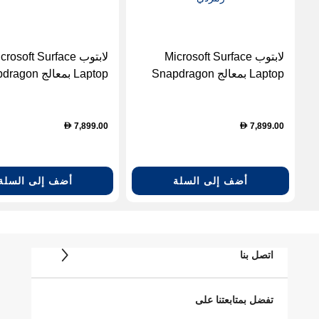
لابتوب Microsoft Surface
لابتوب rosoft Surface
Laptop بمعالج Snapdragon
Laptop بمعالج n
X2 Elite، ذاكرة 16 جيجابايت،
X2 Elite، ذاك
سعة 1 تيرابايت SSD، شاشة
سعة 1 تير
لمس 13.8 بوصة، Windows 11
لمس 13.8 بو
7,899.00
7,899.00
D
D
Home - أخضر زمردي
Home - أسود
أضف إلى السلة
أضف إلى السلة
اتصل بنا
تفضل بمتابعتنا على