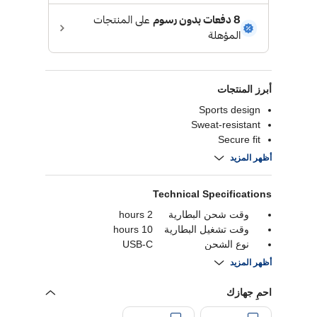
أبرز المنتجات
Sports design
Sweat-resistant
Secure fit
Bold coral color
أظهر المزيد
Technical Specifications
وقت شحن البطارية
2 hours
وقت تشغيل البطارية
10 hours
نوع الشحن
USB-C
وقت تشغيل البطارية
30 hours
أظهر المزيد
بلوتوث
Bluetooth 5.2
ضمان
1 year
احمِ جهازك
توافر الميكروفون
نعم