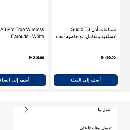
سماعات أذن Sudio E3
 A3 Pro True Wireless
لاسلكية بالكامل مع خاصية إلغاء
Earbuds - White
الضوضاء النشط (ANC) – لون
(A3PROWHT)
أبيض
219.00
499.00
D
D
أضف إلى السلة
أضف إلى السلة
اتصل بنا
تفضل بمتابعتنا على