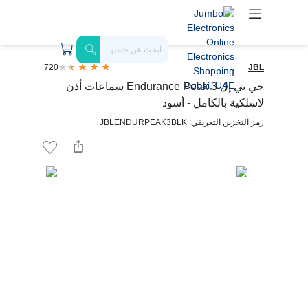
720
JBL
جي بي إل Endurance Peak 3 سماعات أذن
لاسلكية بالكامل - أسود
رمز التخزين التعريفي: JBLENDURPEAK3BLK