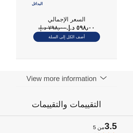
البدائل
السعر الإجمالي
٥٩٨٫٠٠ د.إ.‏
٧٩٨٫٠٠ د.إ.‏
أضف الكل إلى السلة
View more information
التقييمات والتقييمات
3.5
من 5