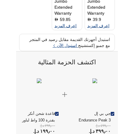
Jumbo
Jumbo
Extended
Extended
Warranty
Warranty
59.85
39.9
D
D
اعرف المزيد
اعرف المزيد
استبدل أجهزتك القديمة مقابل رصيد في المتجر
مع جمبو إكستشينج
استبدل الآن
اكتشف الحزمة المثالية
جي بي إل
قاعدة شحن أنكر
Endurance Peak 3
بقدرة 100 واط لباور
٤٩٩٫٠٠ د.إ.‏
٢٩٩٫٠٠ د.إ.‏
سماعات أذن لاسلكية
بانك أنكر برايم
٣٩٩٫٠٠ د.إ.‏
١٩٩٫٠٠ د.إ.‏
بالكامل - أسود
سوداء