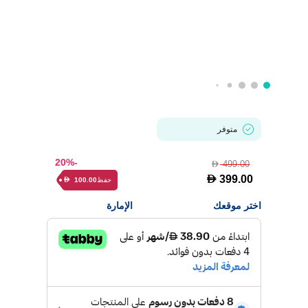
متوفر
-20%
499.00
D
D
399.00
حفظ
100.00
D
اختر موقعك
الإمارة