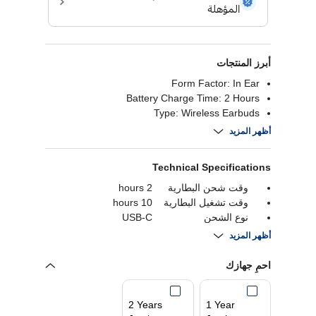
أبرز المنتجات
Form Factor: In Ear
Battery Charge Time: 2 Hours
Type: Wireless Earbuds
Battery Capacity: 950 mAh
أظهر المزيد
Technical Specifications
وقت شحن البطارية
2 hours
وقت تشغيل البطارية
10 hours
نوع الشحن
USB-C
وقت تشغيل البطارية
30 hours
أظهر المزيد
بلوتوث
Bluetooth 5.2
ضمان
1 year
احمِ جهازك
توافر الميكروفون
نعم
إلغاء الضوضاء
نعم
2 Years
1 Year