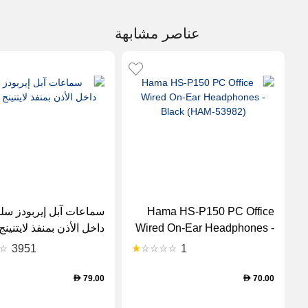
عناصر مشابهة
Hama HS-P150 PC Office
سماعات آبل إيربودز سلك
Wired On-Ear Headphones -
داخل الأذن بمنفذ لايتنين
Black (HAM-53982)
3951
1
79.00
70.00
D
D