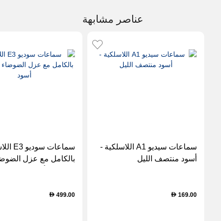
عناصر مشابهة
سماعات سيديو A1 اللاسلكية -
سماعات سودي
أسود منتصف الليل
بالكامل مع عزل الضوض
النشط – أسود
499.00
169.00
D
D