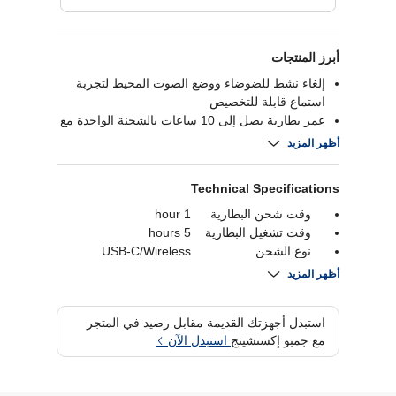
أبرز المنتجات
إلغاء نشط للضوضاء ووضع الصوت المحيط لتجربة
استماع قابلة للتخصيص
عمر بطارية يصل إلى 10 ساعات بالشحنة الواحدة مع
29 ساعة إضافية باستخدام علبة الشحن
أظهر المزيد
مقاومة للماء بمعيار آي بي إكس 7 للحماية من العرق
والمطر
Technical Specifications
اتصال سلس بأجهزة سامسونج مع دعم الاقتران
متعدد النقاط
وقت شحن البطارية
1 hour
وقت تشغيل البطارية
5 hours
نوع الشحن
USB-C/Wireless
وقت تشغيل البطارية
24 hours
أظهر المزيد
بلوتوث
Bluetooth 5.3
ضمان
1 year
استبدل أجهزتك القديمة مقابل رصيد في المتجر
توافر الميكروفون
نعم
مع جمبو إكستشينج
استبدل الآن
إلغاء الضوضاء
نعم