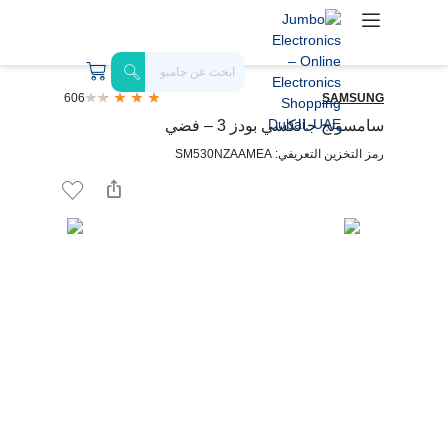
606
SAMSUNG
سامسونج جالكسي بودز 3 – فضي
رمز التخزين التعريفي: SM530NZAAMEA