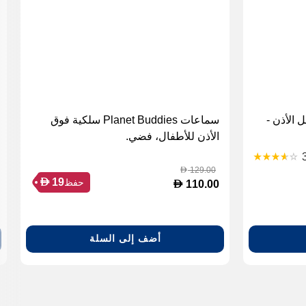
 الأذن -
سماعات Planet Buddies سلكية فوق
الأذن للأطفال، فضي.
129.00
D
D
19
حفظ
D
110.00
أضف إلى السلة