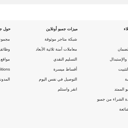
اء
ميزات جمبو أونلاين
حول جم
شبكة متاجر موثوقة
مجموع
لضمان
معاملات آمنة ثلاثية الأبعاد
وظائف
والإستبدال
التسليم النقدي
مواقع 
لتثبيت
أقساط ميسرة
itions
ة
التوصيل في نفس اليوم
المدون
 الممتد
انقر واستلم
ة الشراء من جمبو
شائعة