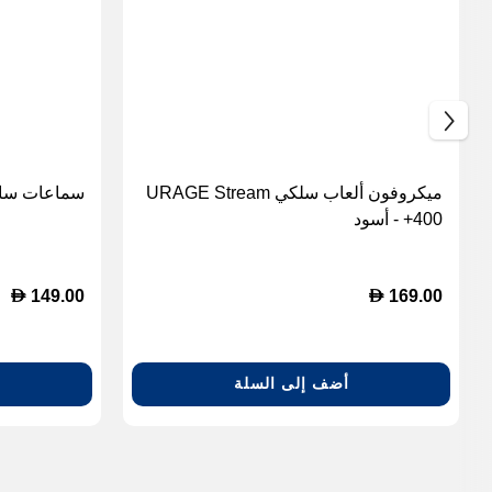
ميكروفون ألعاب سلكي URAGE Stream
سماعات ساوند بيت
400+ - أسود
D
D
149.00
169.00
أضف إلى السلة