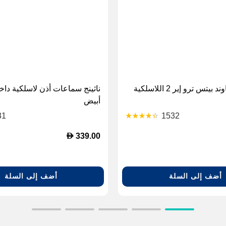
س ترو إير 2 اللاسلكية
ناثينج سماعات أذن لاسلكية داخل
أبيض
31
1532
D
339.00
أضف إلى السلة
أضف إلى السلة