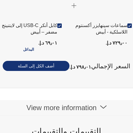
سماعات سينهايزر أكسنتوم
كابل أنكر USB-C إلى لايتنينج
اللاسلكية - أبيض
مضفر – أبيض
٧٢٩٫٠٠ د.إ.‏
٦٩٫٠١ د.إ.‏
البدائل
السعر الإجمالي
أضف الكل إلى السلة
٧٩٨٫٠١ د.إ.‏
View more information
التقييمات والتقييمات