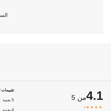
السع
تقييمات ا
4.1
من 5
5 نجمة
4 نجمة