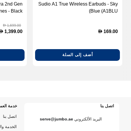
tra 2nd Gen
Sudio A1 True Wireless Earbuds - Sky
es - Black
Blue (A1BLU)
90101-0100)
1,699.00
D
D
D
1,399.00
169.00
أضف إلى السلة
اتصل بنا
خدمة العمل
اتصل بنا
البريد الألكتروني
serve@jumbo.ae
الخدمة وا