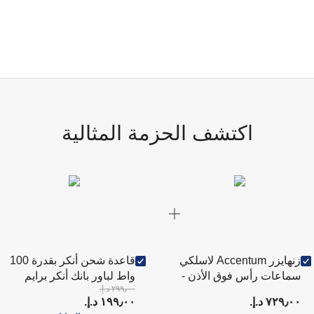
اكتشف الحزمة المثالية
زنهايزر Accentum لاسلكي
قاعدة شحن أنكر بقدرة 100
سماعات رأس فوق الأذن -
واط لباور بانك أنكر برايم
٢٩٩٫٠٠ د.إ.‏
أسود (SH-HD-
سوداء
٧٢٩٫٠٠ د.إ.‏
١٩٩٫٠٠ د.إ.‏
ACCENTUMBT-BLK)