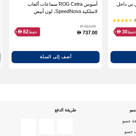
جي بي إل تون 110 بي تي داخل
أسوس ROG Cetra سماعات ألعاب
لاسلكية SpeedNova، لون أبيض
819.00
D
D
D
82
30
فظ
حفظ
D
737.00
أضف إلى السلة
بو
طريقة الدفع
ة جمبو
 جمبو