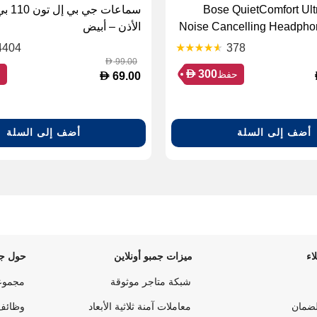
Bose QuietComfort Ul
سماعات 
Noise Cancelling Headphon
الأذن – أبيض
(8
4404
378
99.00
D
D
300
حفظ
ح
D
69.00
أضف إلى السلة
أضف إلى السلة
اء
ميزات جمبو أونلاين
حول جم
شبكة متاجر موثوقة
مجموع
لضمان
معاملات آمنة ثلاثية الأبعاد
وظائف