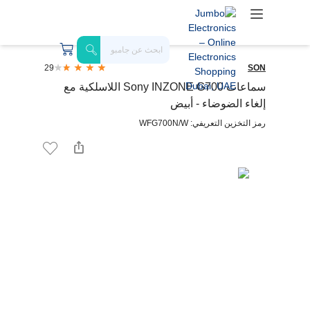
29
SON
سماعات Sony INZONE G700 اللاسلكية مع
إلغاء الضوضاء - أبيض
رمز التخزين التعريفي: WFG700N/W