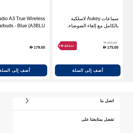
سماعات Aukey لاسلكية
dio A3 True Wireless
بالكامل مع إلغاء الضوضاء،
arbuds - Blue (A3BLU)
أسود.
219.00
D
حفظ
44
D
179.00
175.00
D
D
أضف إلى السلة
أضف إلى السلة
اتصل بنا
تفضل بمتابعتنا على