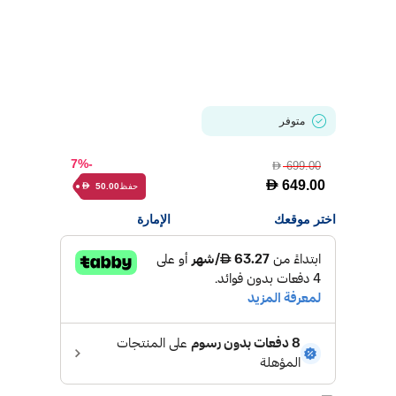
متوفر
-7%
699.00
D
D
649.00
حفظ
50.00
D
اختر موقعك
الإمارة