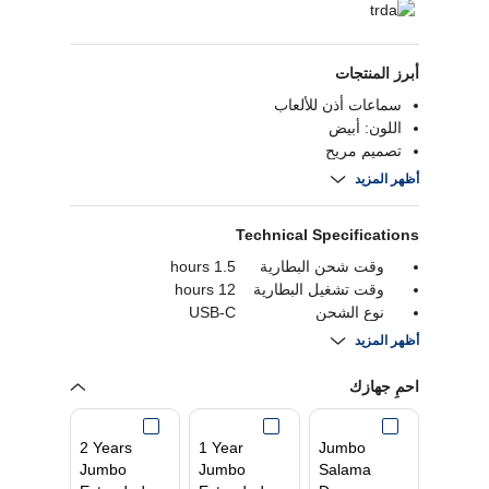
أبرز المنتجات
سماعات أذن للألعاب
اللون: أبيض
تصميم مريح
صوت عالي الجودة
أظهر المزيد
Technical Specifications
وقت شحن البطارية
1.5 hours
وقت تشغيل البطارية
12 hours
نوع الشحن
USB-C
وقت تشغيل البطارية
24 hours
أظهر المزيد
بلوتوث
Bluetooth 5.2
ضمان
1 year
احمِ جهازك
توافر الميكروفون
نعم
إلغاء الضوضاء
نعم
2 Years
1 Year
Jumbo
Jumbo
Jumbo
Salama