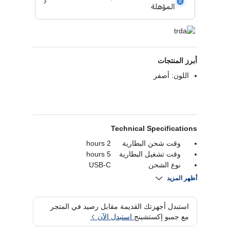
أبرز المنتجات
اللون: أصفر
Technical Specifications
وقت شحن البطارية
2 hours
وقت تشغيل البطارية
5 hours
نوع الشحن
USB-C
وقت تشغيل البطارية
22 hours
أظهر المزيد
بلوتوث
Bluetooth 5.2
ضمان
1 year
استبدل أجهزتك القديمة مقابل رصيد في المتجر
توافر الميكروفون
نعم
مع جمبو إكستشينج
استبدل الآن
إلغاء الضوضاء
لا