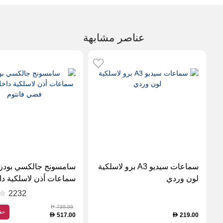
عناصر مشابهة
سماعات سيديو A3 برو لاسلكية
سامسونج جالكسي بودز 
لون وردي
سماعات أذن لاسلكية دا
الأذن - فضي فانتوم
2232
739.00
D
حف
517.00
219.00
D
D