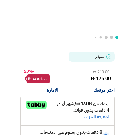
متوفر
-20%
219.00
D
D
175.00
حفظ
44.00
D
اختر موقعك
الإمارة