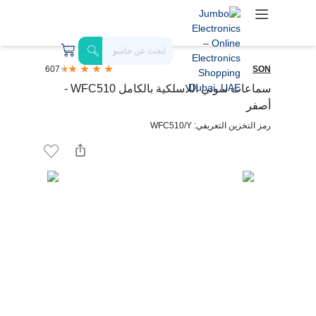
607
SON
سماعات سوني اللاسلكية بالكامل WFC510 -
أصفر
رمز التخزين التعريفي: WFC510/Y