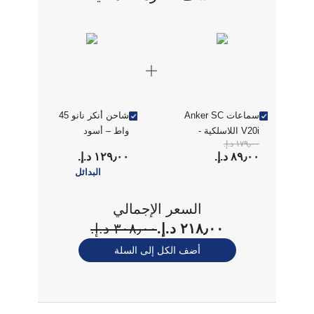
سماعات Anker SC
شاحن أنكر نانو 45
V20i اللاسلكية -
واط – أسود
١٧٩٫٠٠ د.إ.‏
أسود
٨٩٫٠٠ د.إ.‏
١٢٩٫٠٠ د.إ.‏
البدائل
السعر الإجمالي
٢١٨٫٠٠ د.إ.‏
٣٠٨٫٠٠ د.إ.‏
أضف الكل إلى السلة