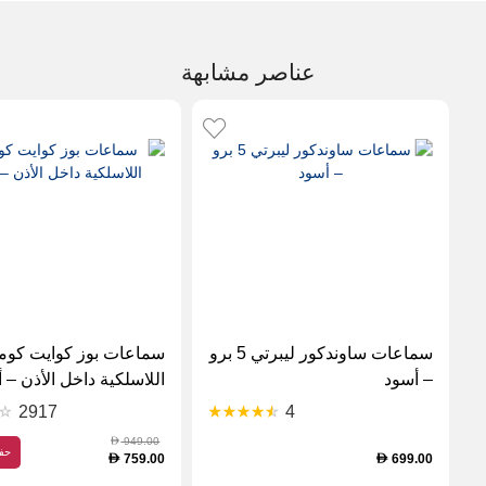
عناصر مشابهة
سماعات ساوندكور ليبرتي 5 برو
سماعات بوز كوايت كو
– أسود
اللاسلكية داخل الأذن – 
2917
4
949.00
D
حف
759.00
699.00
D
D