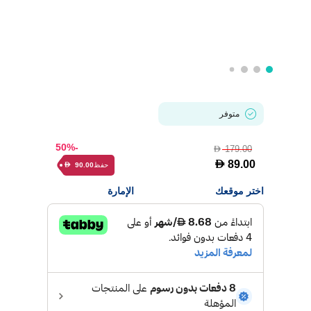
متوفر
-50%
179.00
D
D
89.00
حفظ
90.00
D
اختر موقعك
الإمارة