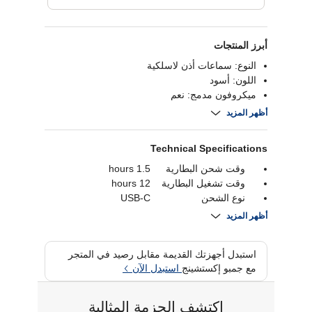
أبرز المنتجات
النوع: سماعات أذن لاسلكية
اللون: أسود
ميكروفون مدمج: نعم
نوع الاتصال: لاسلكي
أظهر المزيد
Technical Specifications
وقت شحن البطارية
1.5 hours
وقت تشغيل البطارية
12 hours
نوع الشحن
USB-C
وقت تشغيل البطارية
36 hours
أظهر المزيد
بلوتوث
Bluetooth 5.3
ضمان
1 year
استبدل أجهزتك القديمة مقابل رصيد في المتجر
توافر الميكروفون
نعم
مع جمبو إكستشينج
استبدل الآن
إلغاء الضوضاء
لا
اكتشف الحزمة المثالية