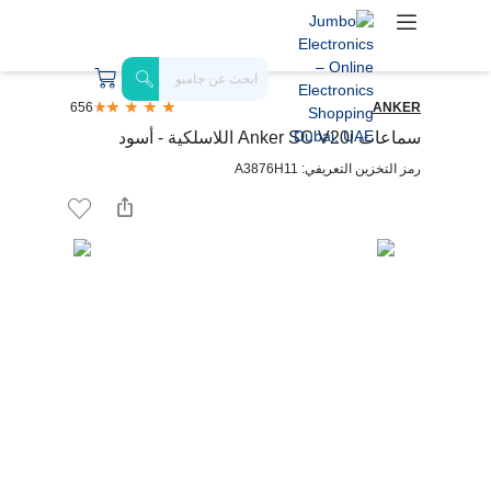
656
ANKER
سماعات Anker SC V20i اللاسلكية - أسود
رمز التخزين التعريفي: A3876H11