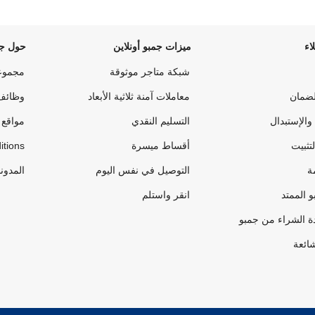
اء
ميزات جمبو أونلاين
حول جم
شبكة متاجر موثوقة
مجموع
لضمان
معاملات آمنة ثلاثية الأبعاد
وظائف
والإستبدال
التسليم النقدي
مواقع 
لتثبيت
أقساط ميسرة
itions
ة
التوصيل في نفس اليوم
المدون
 الممتد
انقر واستلم
ة الشراء من جمبو
شائعة