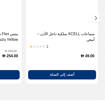
سماعات XCELL سلكية داخل الأذن –
بي
أبيض
uzu Yellow
1
299.00
D
D
D
254.00
49.00
أضف إلى السلة