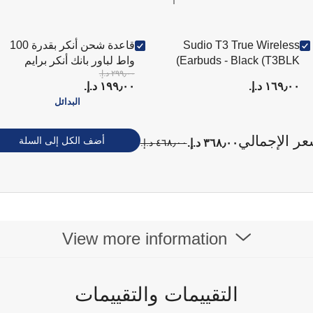
Sudio T3 True Wireless
قاعدة شحن أنكر بقدرة 100
Earbuds - Black (T3BLK)
واط لباور بانك أنكر برايم
٢٩٩٫٠٠ د.إ.‏
سوداء
١٦٩٫٠٠ د.إ.‏
١٩٩٫٠٠ د.إ.‏
البدائل
عر الإجمالي
أضف الكل إلى السلة
٣٦٨٫٠٠ د.إ.‏
٤٦٨٫٠٠ د.إ.‏
View more information
التقييمات والتقييمات