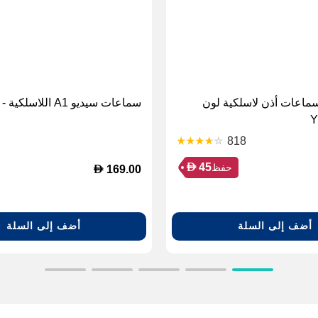
تس Flex سماعات أذن لاسلكية لون
سماعات سيديو A1 اللاسلكية - أبيض ثلجي
Y
818
D
45
حفظ
D
169.00
أضف إلى السلة
أضف إلى السلة