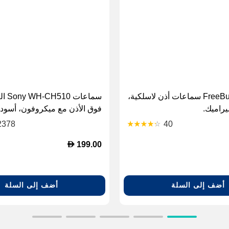
هواوي FreeBuds 3 سماعات أذن لاسلكية،
سماعات 
راميك.
فوق الأذن مع ميكروفون، أسود.
2378
40
D
199.00
أضف إلى السلة
أضف إلى السلة