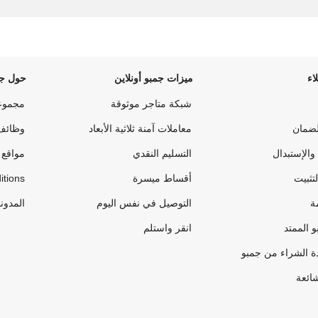
اء
ميزات جمبو أونلاين
حول جم
شبكة متاجر موثوقة
مجموع
لضمان
معاملات آمنة ثلاثية الأبعاد
وظائف
والإستبدال
التسليم النقدي
مواقع 
لتثبيت
أقساط ميسرة
itions
ة
التوصيل في نفس اليوم
المدون
 الممتد
انقر واستلم
ة الشراء من جمبو
شائعة