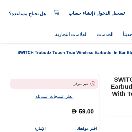
تسجيل الدخول / إنشاء حساب
هل تحتاج مساعدة؟
يثاً
الخدمات
العلامات التجارية
SWITCH Trubudz Touch True Wireless Earbuds, In-Ear B
SWITC
غير متوفر
Earbud
With T
انظر المنتجات المماثلة
59.00
D
اختر موقعك
الإمارة