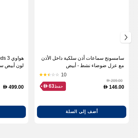
سامسونج سماعات أذن سلكية داخل الأذن
مع عزل ضوضاء نشط - أبيض
لون أبيض سي
10
209.00
D
D
63
حفظ
D
D
499.00
146.00
أضف إلى السلة